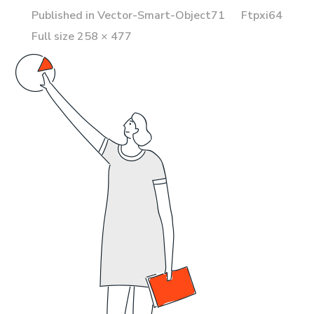
Published in
Vector-Smart-Object71
Ftpxi64
Full
Full size 258 × 477
size