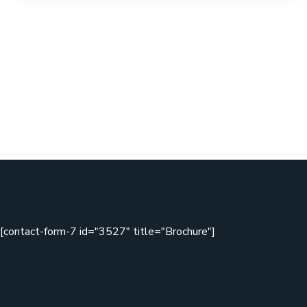
[contact-form-7 id="3527" title="Brochure"]