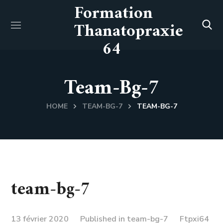
Formation
Thanatopraxie
64
Team-Bg-7
HOME
TEAM-BG-7
TEAM-BG-7
team-bg-7
13 février 2020
Published in
team-bg-7
Ftpxi64