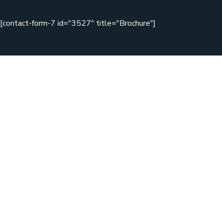
[contact-form-7 id="3527" title="Brochure"]
Copyright © 2020 Zikzag by WebGeniusLab. All Rights
Reserved