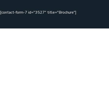
[contact-form-7 id="3527" title="Brochure"]
Copyright © 2020 Zikzag by WebGeniusLab. All Rights
Reserved