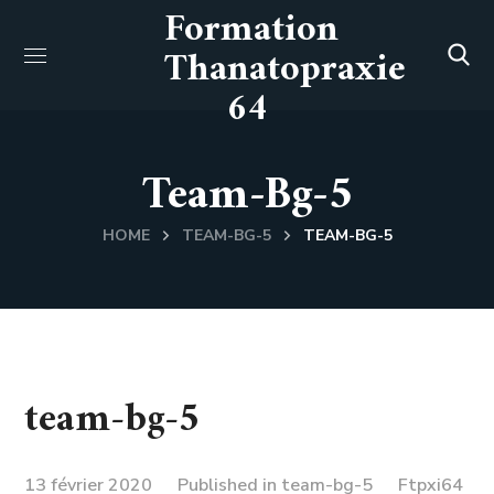
Formation
Thanatopraxie
64
Team-Bg-5
HOME
TEAM-BG-5
TEAM-BG-5
team-bg-5
13 février 2020
Published in
team-bg-5
Ftpxi64