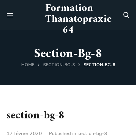
Formation
Thanatopraxie
64
Section-Bg-8
HOME
SECTION-BG-8
SECTION-BG-8
section-bg-8
17 février 2020
Published in
section-bg-8