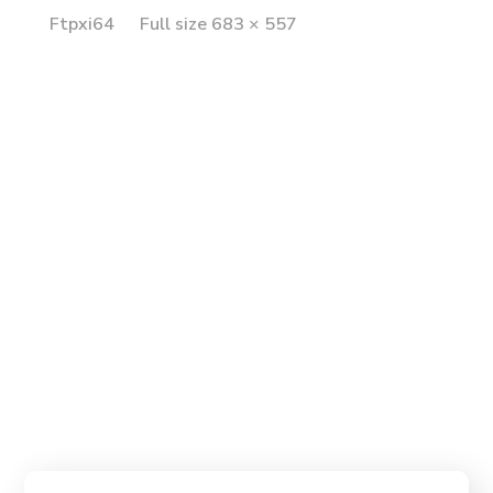
Full
Ftpxi64
Full size 683 × 557
size