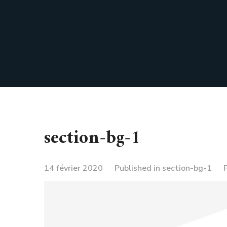
section-bg-1
14 février 2020
Published in
section-bg-1