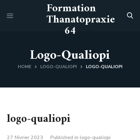
Formation
Thanatopraxie
64
Logo-Qualiopi
HOME
LOGO-QUALIOPI
LOGO-QUALIOPI
logo-qualiopi
27 février 2023
Published in
logo-qualiopi