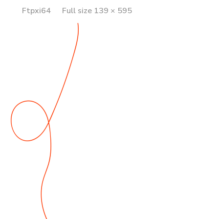
Full
Ftpxi64
Full size 139 × 595
size