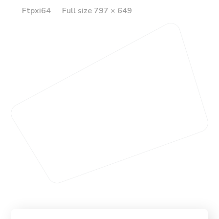
Full
Ftpxi64
Full size 797 × 649
size