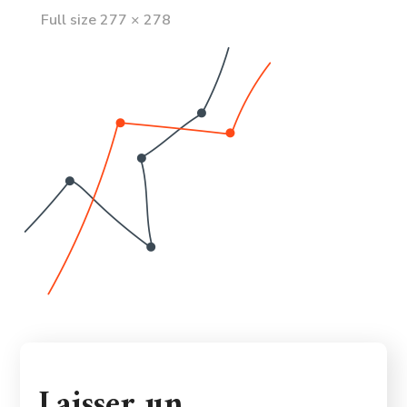
Full
Full size 277 × 278
size
Laisser un