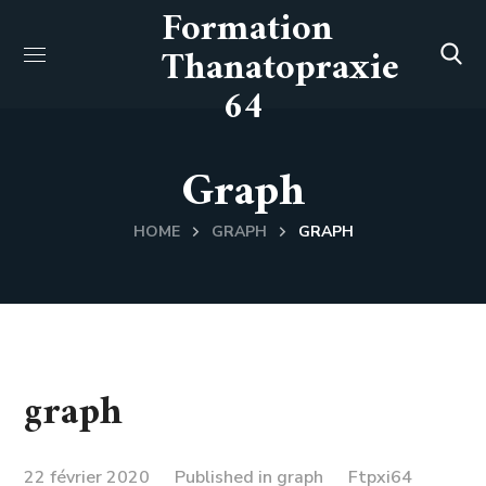
Formation
Thanatopraxie
64
Graph
HOME
GRAPH
GRAPH
graph
22 février 2020
Published in
graph
Ftpxi64