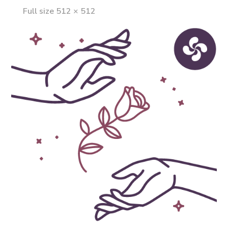
Full
Full size 512 × 512
size