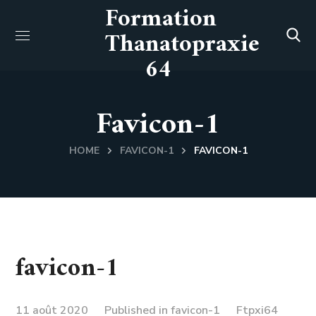
Formation
Thanatopraxie
64
Favicon-1
HOME
FAVICON-1
FAVICON-1
favicon-1
11 août 2020
Published in
favicon-1
Ftpxi64