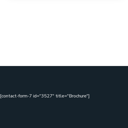
[contact-form-7 id="3527" title="Brochure"]