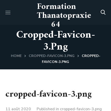
Formation
Thanatopraxie
64
Cropped-Favicon-
3.png
HOME
CROPPED-FAVICON-3.PNG
CROPPED-
FAVICON-3.PNG
cropped-favicon-3.png
11 août 2020
Published in
cropped-favicon-3.png