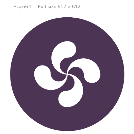
Full
Ftpxi64
Full size 512 × 512
size