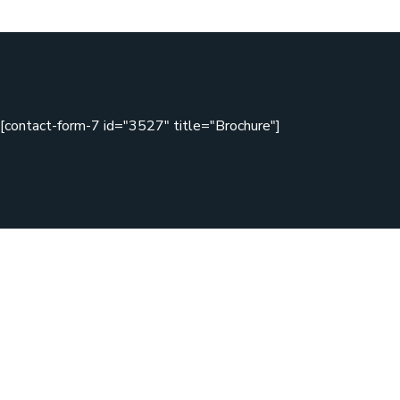
[contact-form-7 id="3527" title="Brochure"]