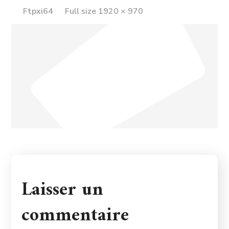
Full
Ftpxi64
Full size 1920 × 970
size
Laisser un
commentaire