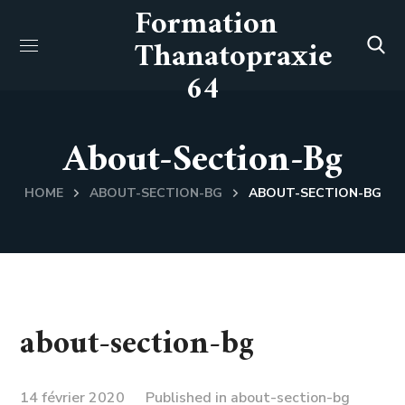
Formation
Thanatopraxie
64
About-Section-Bg
HOME
ABOUT-SECTION-BG
ABOUT-SECTION-BG
about-section-bg
14 février 2020
Published in
about-section-bg